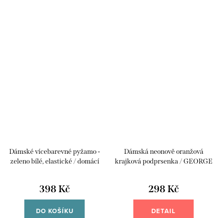
Dámské vícebarevné pyžamo -
Dámská neonově oranžová
zeleno bílé, elastické / domácí
krajková podprsenka / GEORGE
komplet /LINEA / XXXL (48/50) /
/ 85H / UK 38G / ANGLIE
UK 20/22 ANGLIE - na štítku UK
398 Kč
298 Kč
22
DO KOŠÍKU
DETAIL