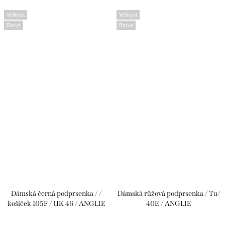
Velikost
Velikost
Barva
Barva
Dámská černá podprsenka / /
Dámská růžová podprsenka / Tu/
košíček 105F / UK 46 / ANGLIE
40E / ANGLIE