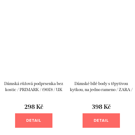
Dámská růžová podprsenka bez
Dámské bílé body s třpytivou
kostic / PRIMARK / (90D) / UK
kytkou, na jedno rameno / ZARA /
40D / ANGLIE
XXL(44/46) / UK 16/18 / ANGLIE
298 Kč
398 Kč
DETAIL
DETAIL