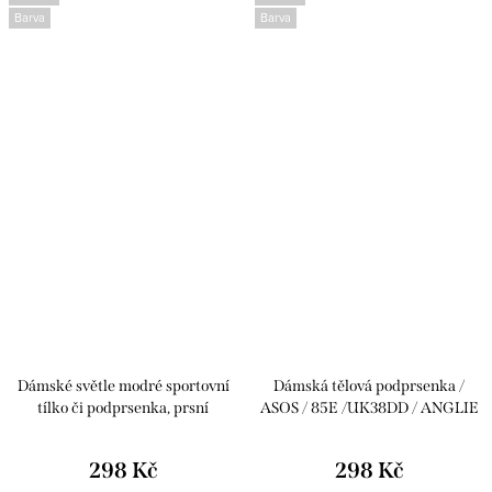
Barva
Barva
Dámské světle modré sportovní
Dámská tělová podprsenka /
tílko či podprsenka, prsní
ASOS / 85E /UK38DD / ANGLIE
vycpávky / SOULUXE / (42) / UK
14 / ANGLIE
298 Kč
298 Kč