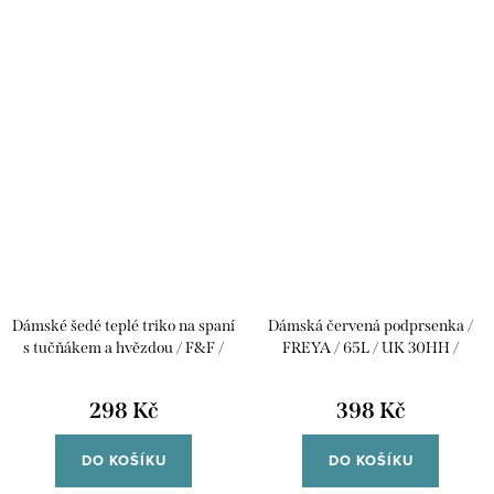
Dámské šedé teplé triko na spaní
Dámská červená podprsenka /
s tučňákem a hvězdou / F&F /
FREYA / 65L / UK 30HH /
XXXL+ (48/50) / UK 20/22 /
ANGLIE
ANGLIE
298 Kč
398 Kč
DO KOŠÍKU
DO KOŠÍKU