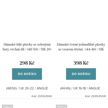
Dámské bílé plavky se zelenými
Dámské černé jednodílné plavky
listy, vrchní díl / (48/50) / UK 20-
se vzorem třešní / (44/46) / UK
22 / ANGLIE
16-18 / ANGLIE
298 Kč
398 Kč
DO KOŠÍKU
DO KOŠÍKU
(48/50) / UK 20-22 / ANGLIE
(44/46) / UK 16-18 / ANGLIE
Kód:
23/05/25/60
Kód:
23/05/25/143
Velikost
Velikost