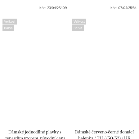
Kód:
23/04/25/109
Kód:
07/04/25/34
Velikost
Velikost
Barva
Barva
Dámské jednodílné plavky s
Dámské červeno-černé domácí
gepardím vzorem, původní cena
halenka / TU / (50/52) / UK