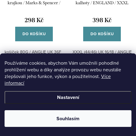
krajkou / Marks & Spencer /
kalhoty / ENGLAND / XXXL
košíček 80G / ANGLIE UK 36F
(44/46/50) UK 16/18 / ANGLIE
298 Kč
398 Kč
DO KOŠÍKU
DO KOŠÍKU
košíček 80G / ANGLIE UK 36F
XXXL (44/46) UK 16/18 / ANGLIE
Používáme cookies, abychom Vám umožnili pohodlné
Kód:
08/11/24/53
Kód:
07/11/24/18
prohlížení webu a díky analýze provozu webu neustále
zlepšovali jeho funkce, výkon a použitelnost.
Více
Velikost
Velikost
Barva
Barva
informací
Nastavení
Souhlasím