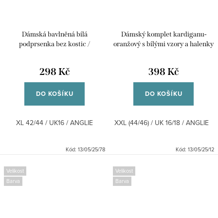
Dámská bavlněná bílá
Dámský komplet kardiganu-
podprsenka bez kostic /
oranžový s bílými vzory a halenky
DAMART / XL 42/44 / UK16 /
- oranžová s výstřigem do V/
ANGLIE
TOGETHER / XXL (44/46) / UK
298 Kč
398 Kč
16/18 / ANGLIE
DO KOŠÍKU
DO KOŠÍKU
XL 42/44 / UK16 / ANGLIE
XXL (44/46) / UK 16/18 / ANGLIE
Kód:
13/05/25/78
Kód:
13/05/25/12
Velikost
Velikost
Barva
Barva