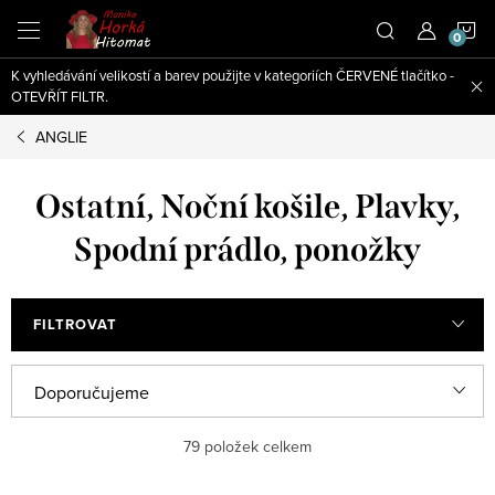
Přejít
N
na
obsah
K vyhledávání velikostí a barev použijte v kategoriích ČERVENÉ tlačítko -
K
OTEVŘÍT FILTR.
ANGLIE
Ostatní, Noční košile, Plavky,
Spodní prádlo, ponožky
FILTROVAT
V
Ř
Doporučujeme
ý
a
Nejlevnější
79
položek celkem
p
z
i
e