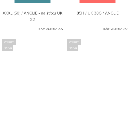
XXXL (50) / ANGLIE - na štítku UK
85H / UK 38G / ANGLIE
22
Kód:
24/03/25/55
Kód:
20/03/25/27
Velikost
Velikost
Barva
Barva