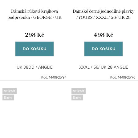
Dámská růžová krajková
Dámské černé jednodílné plavky
podprsenka / GEORGE / UK
/YOURS / XXXL / 56/ UK 28
38DD / ANGLIE
ANGLIE
298 Kč
498 Kč
DO KOŠÍKU
DO KOŠÍKU
UK 38DD / ANGLIE
XXXL / 56/ UK 28 ANGLIE
Kód:
14/08/25/94
Kód:
14/08/25/76
Velikost
Velikost
Barva
Barva