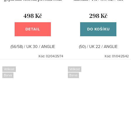
1200 Kč / EVANS / (56/58) / UK
22/24 / ANGLIE
30 / ANGLIE
498 Kč
298 Kč
DETAIL
DO KOŠÍKU
(56/58) / UK 30 / ANGLIE
(50) / UK 22 / ANGLIE
Kód:
02/04/25/74
Kód:
01/04/25/42
Velikost
Velikost
Barva
Barva