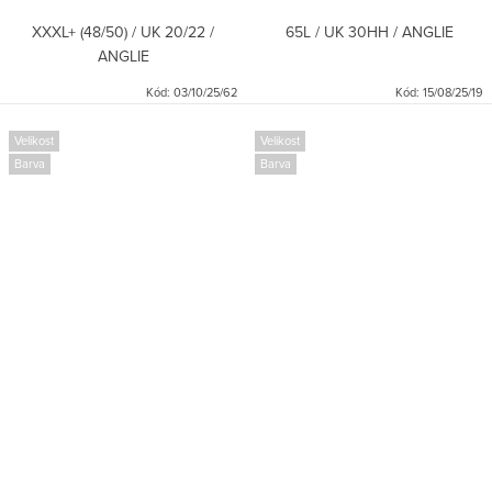
XXXL+ (48/50) / UK 20/22 /
65L / UK 30HH / ANGLIE
ANGLIE
Kód:
03/10/25/62
Kód:
15/08/25/19
Velikost
Velikost
Barva
Barva