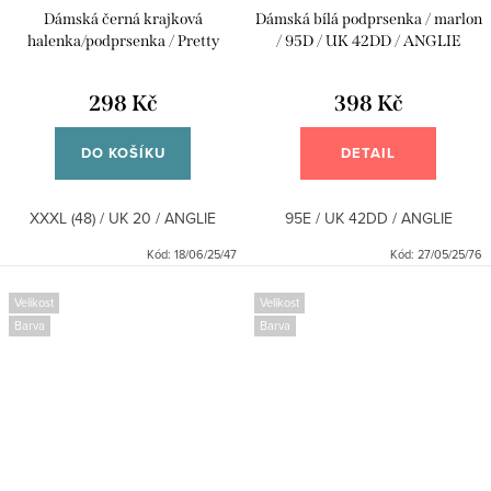
Dámská černá krajková
Dámská bílá podprsenka / marlon
halenka/podprsenka / Pretty
/ 95D / UK 42DD / ANGLIE
Little Thing - XXXL (48) / UK 20 /
ANGLIE
298 Kč
398 Kč
DO KOŠÍKU
DETAIL
XXXL (48) / UK 20 / ANGLIE
95E / UK 42DD / ANGLIE
Kód:
18/06/25/47
Kód:
27/05/25/76
Velikost
Velikost
Barva
Barva