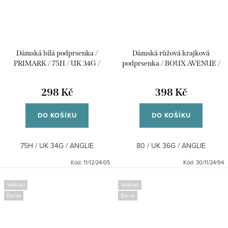
Dámská bílá podprsenka /
Dámská růžová krajková
PRIMARK / 75H / UK 34G /
podprsenka / BOUX AVENUE /
ANGLIE
80 / UK 36G / ANGLIE
298 Kč
398 Kč
DO KOŠÍKU
DO KOŠÍKU
75H / UK 34G / ANGLIE
80 / UK 36G / ANGLIE
Kód:
11/12/24/05
Kód:
30/11/24/94
Velikost
Velikost
Barva
Barva