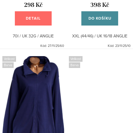
298 Kč
398 Kč
DETAIL
DO KOŠÍKU
70I / UK 32G / ANGLIE
XXL (44/46) / UK 16/18 ANGLIE
Kód:
27/11/25/60
Kód:
23/11/25/10
Velikost
Velikost
Barva
Barva