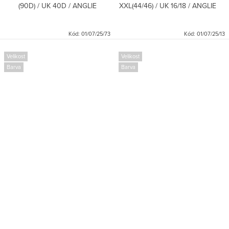
(90D) / UK 40D / ANGLIE
XXL(44/46) / UK 16/18 / ANGLIE
Kód:
01/07/25/73
Kód:
01/07/25/13
Velikost
Velikost
Barva
Barva