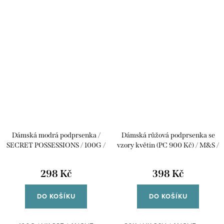
Dámská modrá podprsenka /
Dámská růžová podprsenka se
SECRET POSSESSIONS / 100G /
vzory květin (PC 900 Kč) / M&S /
UK 38F / ANGLIE
80K / UK 36H / ANGLIE
298 Kč
398 Kč
DO KOŠÍKU
DO KOŠÍKU