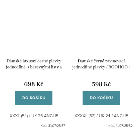
Dámské luxusní černé plavky
Dámské černé zavinovací
jednodílné. s barevnými listy a
jednodílné plavky / BOOHOO /
pruhy/ Simply be / XXXL (54) /
XXXXL (52) / UK 24 / ANGLIE
UK 26 ANGLIE
698 Kč
598 Kč
DO KOŠÍKU
DO KOŠÍKU
XXXL (54) / UK 26 ANGLIE
XXXXL (52) / UK 24 / ANGLIE
Kód:
31/07/25/87
Kód:
11/07/25/62