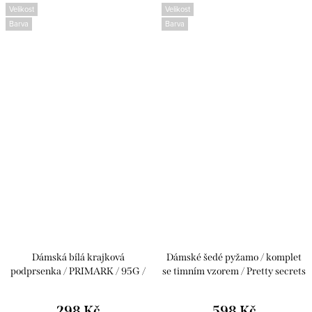
Velikost
Velikost
Barva
Barva
Dámská bílá krajková
Dámské šedé pyžamo / komplet
podprsenka / PRIMARK / 95G /
se timním vzorem / Pretty secrets
UK 42F / ANGLIE
/ XXXXL+ (60/62) / UK 28/30 /
ANGLIE
298 Kč
598 Kč