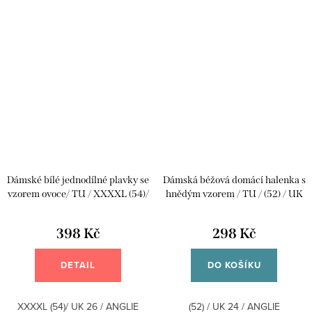
Dámské bílé jednodílné plavky se
Dámská béžová domácí halenka s
vzorem ovoce/ TU / XXXXL (54)/
hnědým vzorem / TU / (52) / UK
UK 26 / ANGLIE
24 / ANGLIE
398 Kč
298 Kč
DETAIL
DO KOŠÍKU
XXXXL (54)/ UK 26 / ANGLIE
(52) / UK 24 / ANGLIE