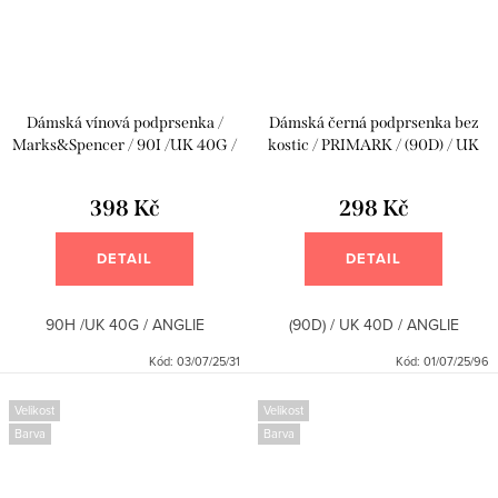
Dámská vínová podprsenka /
Dámská černá podprsenka bez
Marks&Spencer / 90I /UK 40G /
kostic / PRIMARK / (90D) / UK
ANGLIE
40D / ANGLIE
398 Kč
298 Kč
DETAIL
DETAIL
90H /UK 40G / ANGLIE
(90D) / UK 40D / ANGLIE
Kód:
03/07/25/31
Kód:
01/07/25/96
Velikost
Velikost
Barva
Barva