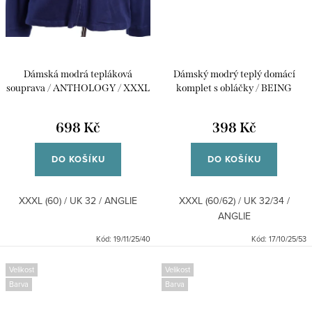
Dámská modrá tepláková
Dámský modrý teplý domácí
souprava / ANTHOLOGY / XXXL
komplet s obláčky / BEING
(60) / UK 32 / ANGLIE
CASUAL / XXXL (60/62) / UK
32/34 / ANGLIE
698 Kč
398 Kč
DO KOŠÍKU
DO KOŠÍKU
XXXL (60) / UK 32 / ANGLIE
XXXL (60/62) / UK 32/34 /
ANGLIE
Kód:
19/11/25/40
Kód:
17/10/25/53
Velikost
Velikost
Barva
Barva