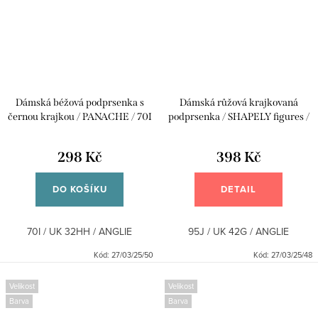
Dámská béžová podprsenka s
Dámská růžová krajkovaná
černou krajkou / PANACHE / 70I
podprsenka / SHAPELY figures /
/ UK 32HH / ANGLIE
95J / UK 42G / ANGLIE
298 Kč
398 Kč
DO KOŠÍKU
DETAIL
70I / UK 32HH / ANGLIE
95J / UK 42G / ANGLIE
Kód:
27/03/25/50
Kód:
27/03/25/48
Velikost
Velikost
Barva
Barva