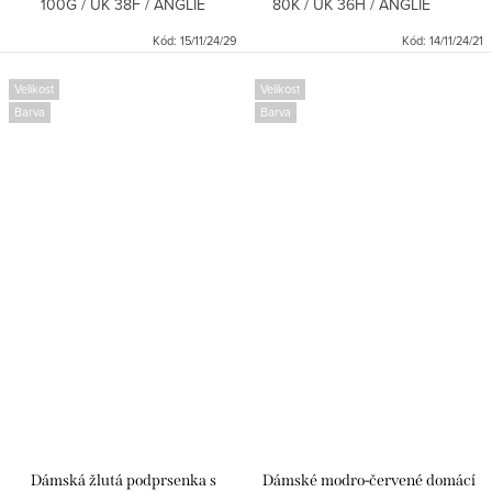
100G / UK 38F / ANGLIE
80K / UK 36H / ANGLIE
Kód:
15/11/24/29
Kód:
14/11/24/21
Velikost
Velikost
Barva
Barva
Dámská žlutá podprsenka s
Dámské modro-červené domácí