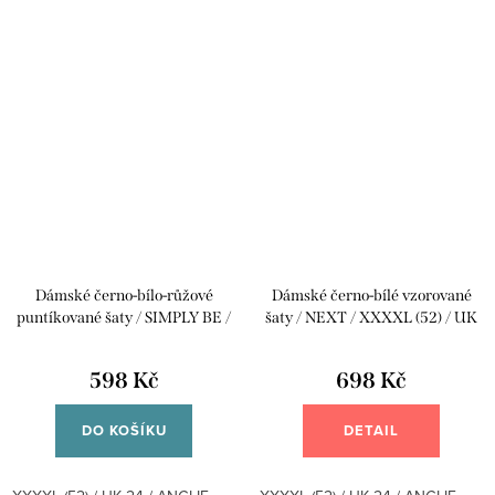
Dámské černo-bílo-růžové
Dámské černo-bílé vzorované
puntíkované šaty / SIMPLY BE /
šaty / NEXT / XXXXL (52) / UK
XXXXL (52) / UK 24 / ANGLIE
24 / ANGLIE
598 Kč
698 Kč
DO KOŠÍKU
DETAIL