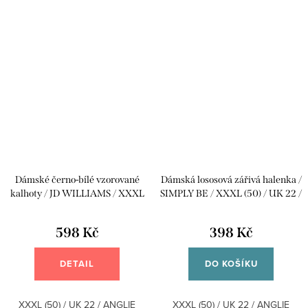
Dámské černo-bílé vzorované
Dámská lososová zářivá halenka /
kalhoty / JD WILLIAMS / XXXL
SIMPLY BE / XXXL (50) / UK 22 /
(50) / UK 22 / ANGLIE
ANGLIE
598 Kč
398 Kč
DETAIL
DO KOŠÍKU
XXXL (50) / UK 22 / ANGLIE
XXXL (50) / UK 22 / ANGLIE