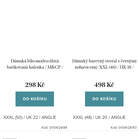
Dámská bílo-modro-žlutá
Dámský barevný overal s černými
batikovaná halenka / M&CP /
nohavicemi/ XXL (46) / UK 18 /
XXXL (50) / UK 22 / ANGLIE
ANGLIE
298 Kč
498 Kč
DO KOŠÍKU
DO KOŠÍKU
XXXL (50) / UK 22 / ANGLIE
XXXL (48) / UK 20 / ANGLIE
Kód:
01/04/24/84
Kód:
01/04/24/93