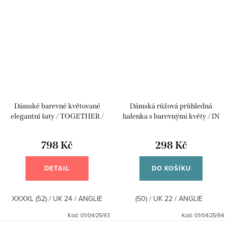
Dámské barevné květované
Dámská růžová průhledná
elegantní šaty / TOGETHER /
halenka s barevnými květy / IN
(56) / UK 28 / ANGLIE
THE STYLE / (50) / UK 22 /
ANGLIE
798 Kč
298 Kč
DETAIL
DO KOŠÍKU
XXXXL (52) / UK 24 / ANGLIE
(50) / UK 22 / ANGLIE
Kód:
01/04/25/93
Kód:
01/04/25/94