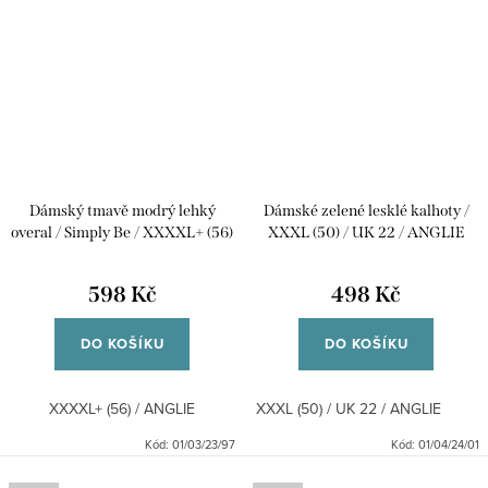
Dámský tmavě modrý lehký
Dámské zelené lesklé kalhoty /
overal / Simply Be / XXXXL+ (56)
XXXL (50) / UK 22 / ANGLIE
/ ANGLIE
598 Kč
498 Kč
DO KOŠÍKU
DO KOŠÍKU
XXXXL+ (56) / ANGLIE
XXXL (50) / UK 22 / ANGLIE
Kód:
01/03/23/97
Kód:
01/04/24/01