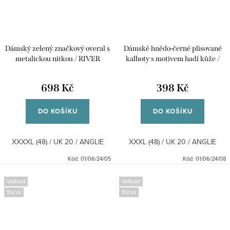
Dámský zelený značkový overal s
Dámské hnědo-černé plisované
metalickou nitkou / RIVER
kalhoty s motivem hadí kůže /
ISLAND / XXXL (50) / UK 22 /
PAPAYA / XXXL (48) / UK 20 /
ANGLIE
ANGLIE
698 Kč
398 Kč
DO KOŠÍKU
DO KOŠÍKU
XXXXL (48) / UK 20 / ANGLIE
XXXL (48) / UK 20 / ANGLIE
Kód:
01/06/24/05
Kód:
01/06/24/08
Velikost
Velikost
Barva
Barva