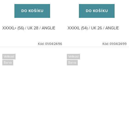
DO KOŠÍKU
DO KOŠÍKU
XXXXL+ (56) / UK 28 / ANGLIE
XXXXL (54) / UK 26 / ANGLIE
Kód:
01/04/24/96
Kód:
01/04/24/99
Velikost
Velikost
Barva
Barva