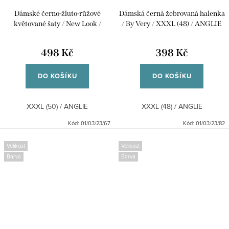
Dámské černo-žluto-růžové
Dámská černá žebrovaná halenka
květované šaty / New Look /
/ By Very / XXXL (48) / ANGLIE
XXXL (50) / ANGLIE
498 Kč
398 Kč
DO KOŠÍKU
DO KOŠÍKU
XXXL (50) / ANGLIE
XXXL (48) / ANGLIE
Kód:
01/03/23/67
Kód:
01/03/23/82
Velikost
Velikost
Barva
Barva