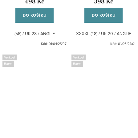
498 Kč
398 Kč
DO KOŠÍKU
DO KOŠÍKU
(56) / UK 28 / ANGLIE
XXXXL (48) / UK 20 / ANGLIE
Kód:
01/04/25/97
Kód:
01/06/24/01
Velikost
Velikost
Barva
Barva