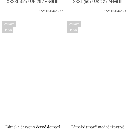
XXXXL (54) / UK 26 / ANGLIE
XXXL (50) / UK 22 / ANGLIE
Kód:
01/04/25/22
Kód:
01/04/25/37
Velikost
Velikost
Barva
Barva
Dámské červeno-černé domácí
Dámské tmavě modré třpytivé