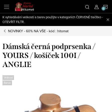
Přejít
N
na
obsah
K vyhledávání velikostí a barev použijte v kategoriích ČERVENÉ tlačítko -
K
OTEVŘÍT FILTR.
NOVINKY - 60% NA VŠE - kód : hitomat
Dámská černá podprsenka /
YOURS / košíček 100I /
ANGLIE
Velikost
Barva