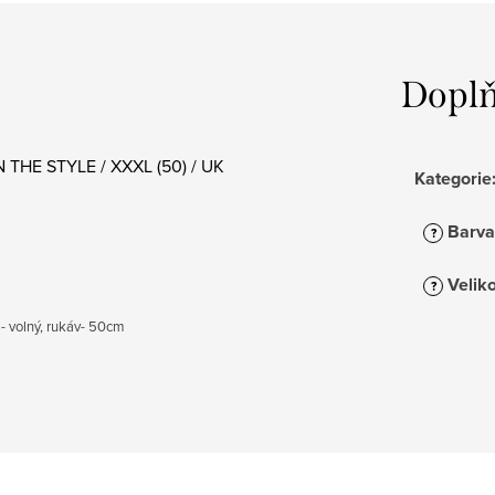
Doplň
 THE STYLE / XXXL (50) / UK
Kategorie
Barva
?
Veliko
?
 - volný, rukáv- 50cm