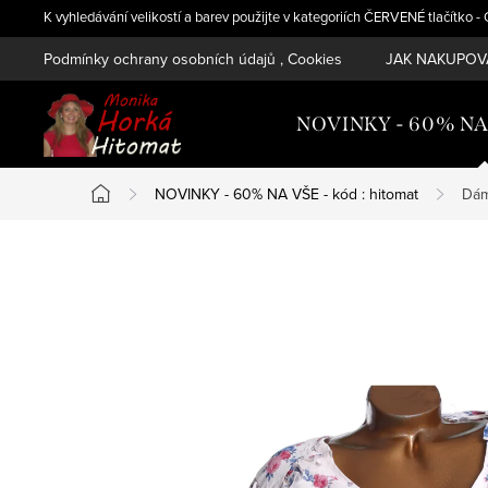
Přejít
K vyhledávání velikostí a barev použijte v kategoriích ČERVENÉ tlačítko 
na
Podmínky ochrany osobních údajů , Cookies
JAK NAKUPOVA
obsah
NOVINKY - 60% NA V
NOVINKY - 60% NA VŠE - kód : hitomat
Dám
Domů