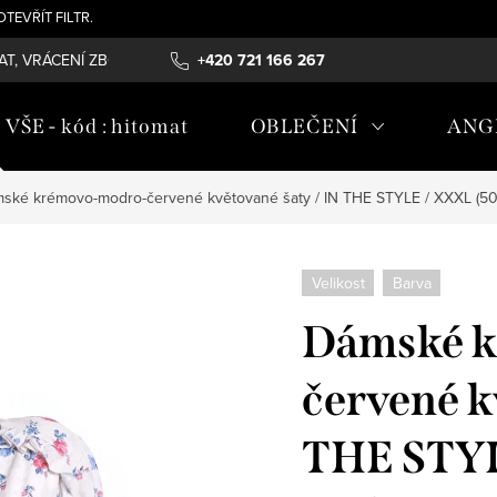
- OTEVŘÍT FILTR.
T, VRÁCENÍ ZBOŽÍ , REKLAMAČNÍ ŘÁD, ÚDRŽBA MATERIÁLŮ
+420 721 166 267
OB
ŠE - kód : hitomat
OBLEČENÍ
ANG
ské krémovo-modro-červené květované šaty / IN THE STYLE / XXXL (50)
Velikost
Barva
Dámské k
červené k
THE STYL