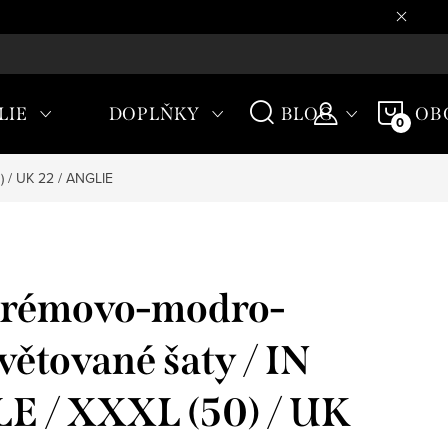
CHODNÍ PODMÍNKY
NÁKU
LIE
DOPLŇKY
BLOG
OB
KOŠÍ
 / UK 22 / ANGLIE
rémovo-modro-
větované šaty / IN
E / XXXL (50) / UK