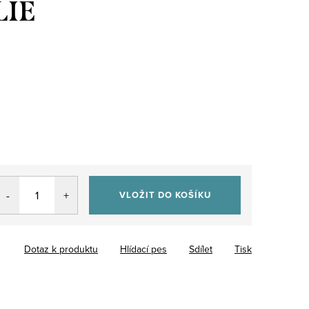
LIE
VLOŽIT DO KOŠÍKU
Dotaz k produktu
Hlídací pes
Sdílet
Tisk