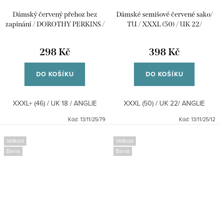
Dámský červený přehoz bez
Dámské semišové červené sako/
zapínání / DOROTHY PERKINS /
TU / XXXL (50) / UK 22/
XXXL+ (46) / UK 18 / ANGLIE
ANGLIE
298 Kč
398 Kč
DO KOŠÍKU
DO KOŠÍKU
XXXL+ (46) / UK 18 / ANGLIE
XXXL (50) / UK 22/ ANGLIE
Kód:
13/11/25/79
Kód:
13/11/25/12
Velikost
Velikost
Barva
Barva