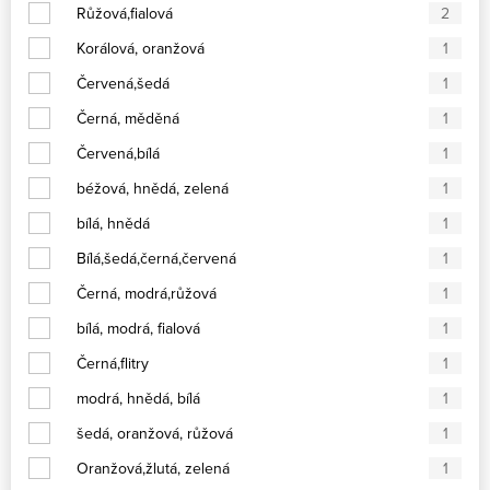
Růžová,fialová
2
Korálová, oranžová
1
Červená,šedá
1
Černá, měděná
1
Červená,bílá
1
béžová, hnědá, zelená
1
bílá, hnědá
1
Bílá,šedá,černá,červená
1
Černá, modrá,růžová
1
bílá, modrá, fialová
1
Černá,flitry
1
modrá, hnědá, bílá
1
šedá, oranžová, růžová
1
Oranžová,žlutá, zelená
1