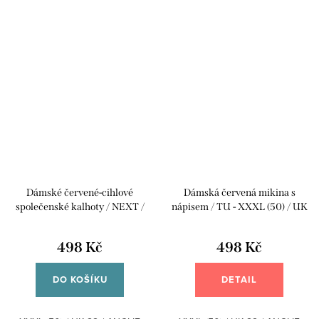
Dámské červené-cihlové
Dámská červená mikina s
společenské kalhoty / NEXT /
nápisem / TU - XXXL (50) / UK
XXXL (50) / UK 22 / ANGLIE
22 / ANGLIE
498 Kč
498 Kč
DO KOŠÍKU
DETAIL