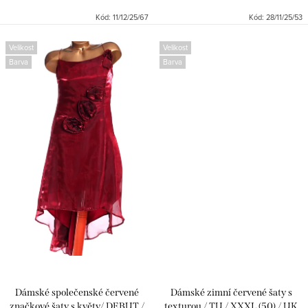
Kód:
11/12/25/67
Kód:
28/11/25/53
Velikost
Velikost
Barva
Barva
Dámské společenské červené
Dámské zimní červené šaty s
značkové šaty s květy/ DEBUT /
texturou / TU / XXXL (50) / UK