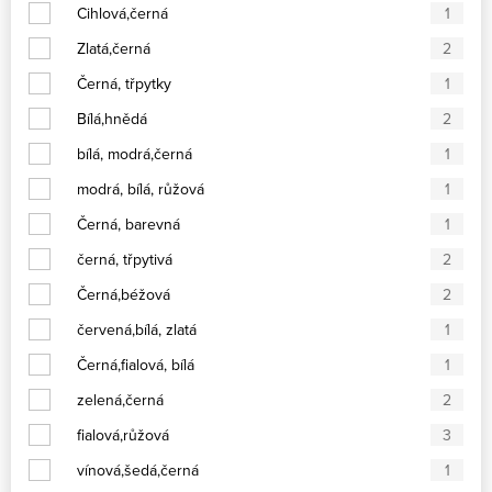
Cihlová,černá
1
Zlatá,černá
2
Černá, třpytky
1
Bílá,hnědá
2
bílá, modrá,černá
1
modrá, bílá, růžová
1
Černá, barevná
1
černá, třpytivá
2
Černá,béžová
2
červená,bílá, zlatá
1
Černá,fialová, bílá
1
zelená,černá
2
fialová,růžová
3
vínová,šedá,černá
1