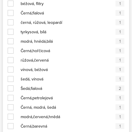
béžová, flitry
1
Černá,fialová
1
černá, růžová, leopardí
1
tyrkysová, bílá
1
modrá, hnědá,bílá
1
Černá,hořčicová
1
růžová,červená
1
vínová, béžová
1
šedá, vínová
1
Šedá,fialová
2
Černá,petrolejová
1
Černá, modrá, šedá
1
modrá,červená,hnědá
1
Černá,barevná
1