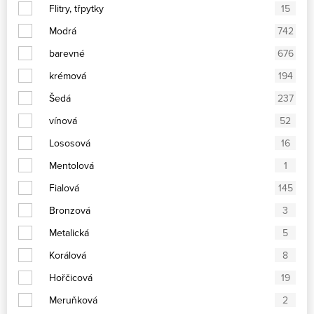
Flitry, třpytky
15
Modrá
742
barevné
676
krémová
194
Šedá
237
vínová
52
Lososová
16
Mentolová
1
Fialová
145
Bronzová
3
Metalická
5
Korálová
8
Hořčicová
19
Meruňková
2