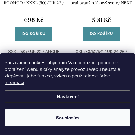
BOOHOO / XXXL (50) / UK 22 /
pruhovaný rolákový svetr / NEXT
ANGLIE
/ XXL (50/52/54) / UK 24-26 /
ANGLIE
698 Kč
598 Kč
DO KOŠÍKU
DO KOŠÍKU
XXXL (50) / UK 22 / ANGLIE
XXL (50/52/54) / UK 24-26 /
ANGLIE
Používáme cookies, abychom Vám umožnili pohodlné
prohlížení webu a díky analýze provozu webu neustále
Kód:
03/09/25/24
Kód:
03/09/25/03
zlepšovali jeho funkce, výkon a použitelnost.
Více
informací
Velikost
Velikost
Barva
Barva
Nastavení
Souhlasím