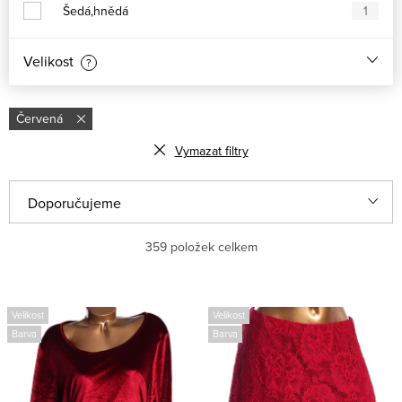
Šedá,hnědá
1
Velikost
?
Červená
Vymazat filtry
V
Ř
Doporučujeme
ý
a
Nejlevnější
359
položek celkem
p
z
i
e
Nejdražší
s
n
Velikost
Velikost
Nejprodávanější
Barva
Barva
p
í
r
p
Abecedně
o
r