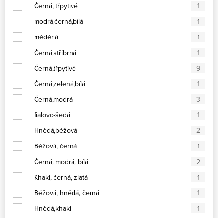
Černá, třpytivé
1
modrá,černá,bílá
1
měděná
1
Černá,stříbrná
1
Černá,třpytivé
9
Černá,zelená,bílá
1
Černá,modrá
3
fialovo-šedá
1
Hnědá,béžová
2
Béžová, černá
1
Černá, modrá, bílá
2
Khaki, černá, zlatá
1
Béžová, hnědá, černá
1
Hnědá,khaki
1