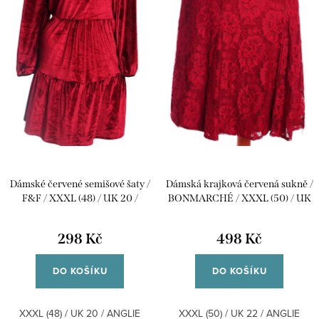
d
o
u
d
k
u
t
k
ů
t
ů
Dámské červené semišové šaty /
Dámská krajková červená sukně /
F&F / XXXL (48) / UK 20 /
BONMARCHÉ / XXXL (50) / UK
ANGLIE
22 / ANGLIE
298 Kč
498 Kč
DO KOŠÍKU
DO KOŠÍKU
XXXL (48) / UK 20 / ANGLIE
XXXL (50) / UK 22 / ANGLIE