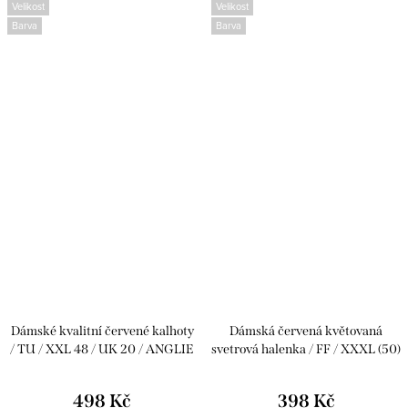
Velikost
Velikost
Barva
Barva
Dámské kvalitní červené kalhoty
Dámská červená květovaná
/ TU / XXL 48 / UK 20 / ANGLIE
svetrová halenka / FF / XXXL (50)
/ UK 22 / ANGLIE
498 Kč
398 Kč