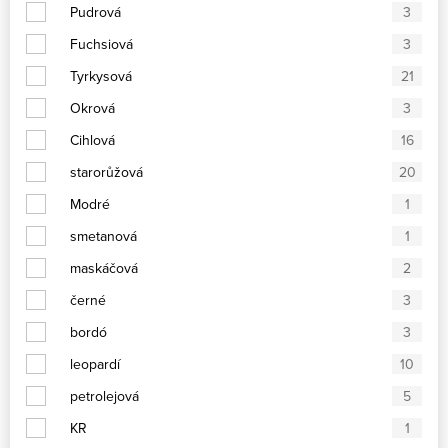
Pudrová
3
Fuchsiová
3
Tyrkysová
21
Okrová
3
Cihlová
16
starorůžová
20
Modré
1
smetanová
1
maskáčová
2
černé
3
bordó
3
leopardí
10
petrolejová
5
KR
1