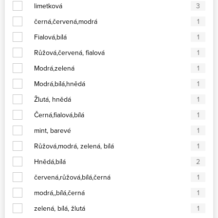
limetková
3
černá,červená,modrá
1
Fialová,bílá
1
Růžová,červená, fialová
1
Modrá,zelená
1
Modrá,bílá,hnědá
1
Žlutá, hnědá
1
Černá,fialová,bílá
1
mint, barevé
1
Růžová,modrá, zelená, bílá
1
Hnědá,bílá
2
červená,růžová,bílá,černá
1
modrá,,bílá,černá
1
zelená, bílá, žlutá
1