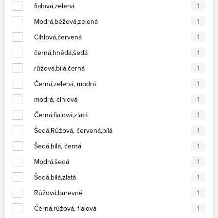
fialová,zelená
1
Modrá,béžová,zelená
1
Cihlová,červená
1
černá,hnědá,šedá
1
růžová,bílá,černá
1
Černá,zelená, modrá
1
modrá, cihlová
1
Černá,fialová,zlatá
1
Šedá,Růžová, červená,bílá
1
Šedá,bílá, černá
1
Modrá.šedá
1
Šedá,bílá,zlatá
1
Růžová,barevné
1
Černá,růžová, fialová
1