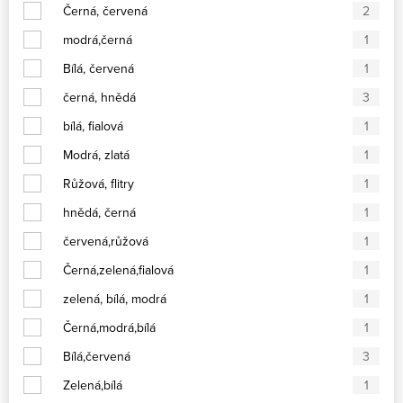
Černá, červená
2
modrá,černá
1
Bílá, červená
1
černá, hnědá
3
bílá, fialová
1
Modrá, zlatá
1
Růžová, flitry
1
hnědá, černá
1
červená,růžová
1
Černá,zelená,fialová
1
zelená, bílá, modrá
1
Černá,modrá,bílá
1
Bílá,červená
3
Zelená,bílá
1