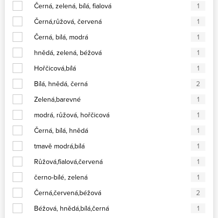
Černá, zelená, bílá, fialová
1
Černá,růžová, červená
1
Černá, bílá, modrá
1
hnědá, zelená, béžová
1
Hořčicová,bílá
1
Bílá, hnědá, černá
2
Zelená,barevné
1
modrá, růžová, hořčicová
1
Černá, bílá, hnědá
1
tmavě modrá,bílá
1
Růžová,fialová,červená
1
černo-bílé, zelená
1
Černá,červená,béžová
2
Béžová, hnědá,bílá,černá
1