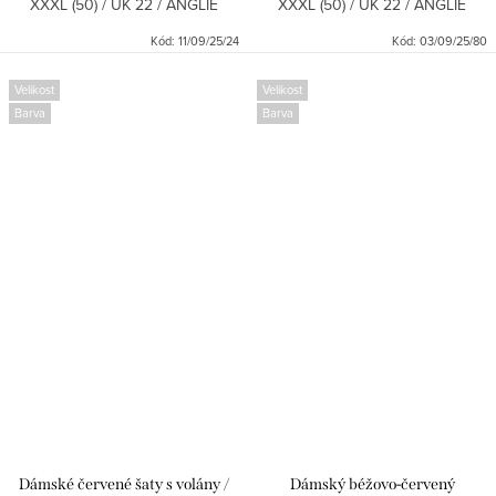
XXXL (50) / UK 22 / ANGLIE
XXXL (50) / UK 22 / ANGLIE
Kód:
11/09/25/24
Kód:
03/09/25/80
Velikost
Velikost
Barva
Barva
Dámské červené šaty s volány /
Dámský béžovo-červený