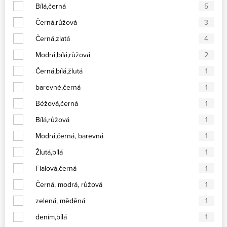
Bílá,černá
5
Černá,růžová
3
Černá,zlatá
4
Modrá,bílá,růžová
2
Černá,bílá,žlutá
1
barevné,černá
1
Béžová,černá
1
Bílá,růžová
1
Modrá,černá, barevná
1
Žlutá,bílá
1
Fialová,černá
1
Černá, modrá, růžová
1
zelená, měděná
1
denim,bílá
1