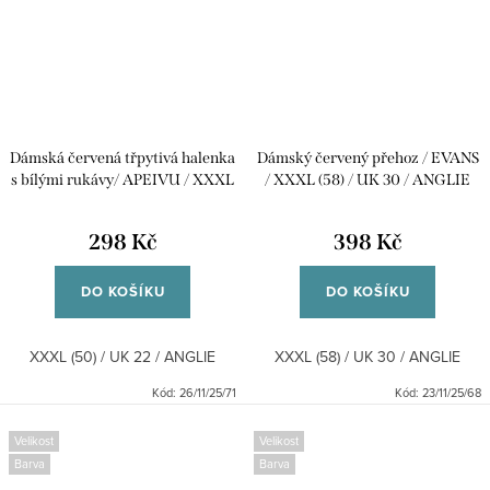
Dámská červená třpytivá halenka
Dámský červený přehoz / EVANS
s bílými rukávy/ APEIVU / XXXL
/ XXXL (58) / UK 30 / ANGLIE
(50) / UK 22 / ANGLIE
298 Kč
398 Kč
DO KOŠÍKU
DO KOŠÍKU
XXXL (50) / UK 22 / ANGLIE
XXXL (58) / UK 30 / ANGLIE
Kód:
26/11/25/71
Kód:
23/11/25/68
Velikost
Velikost
Barva
Barva