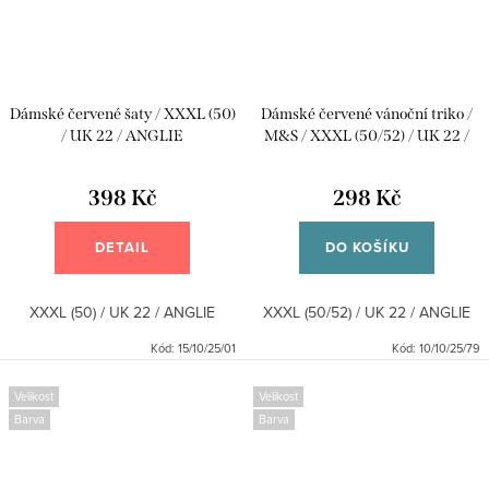
Dámské červené šaty / XXXL (50)
Dámské červené vánoční triko /
/ UK 22 / ANGLIE
M&S / XXXL (50/52) / UK 22 /
ANGLIE
398 Kč
298 Kč
DETAIL
DO KOŠÍKU
XXXL (50) / UK 22 / ANGLIE
XXXL (50/52) / UK 22 / ANGLIE
Kód:
15/10/25/01
Kód:
10/10/25/79
Velikost
Velikost
Barva
Barva