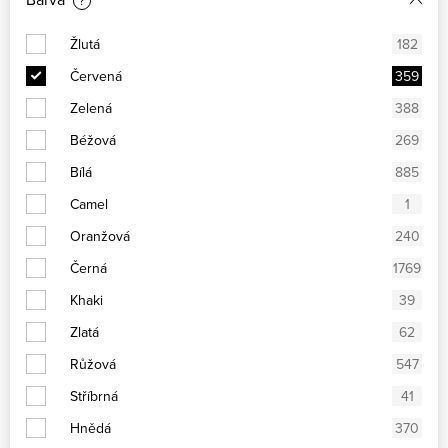
?
Žlutá
182
Červená
359
Zelená
388
Béžová
269
Bílá
885
Camel
1
Oranžová
240
Černá
1769
Khaki
39
Zlatá
62
Růžová
547
Stříbrná
41
Hnědá
370