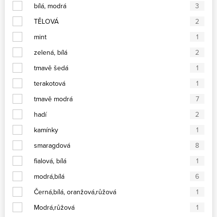
bílá, modrá
3
TĚLOVÁ
2
mint
1
zelená, bílá
2
tmavě šedá
1
terakotová
1
tmavě modrá
7
hadí
2
kamínky
1
smaragdová
8
fialová, bílá
1
modrá,bílá
6
Černá,bílá, oranžová,růžová
1
Modrá,růžová
1