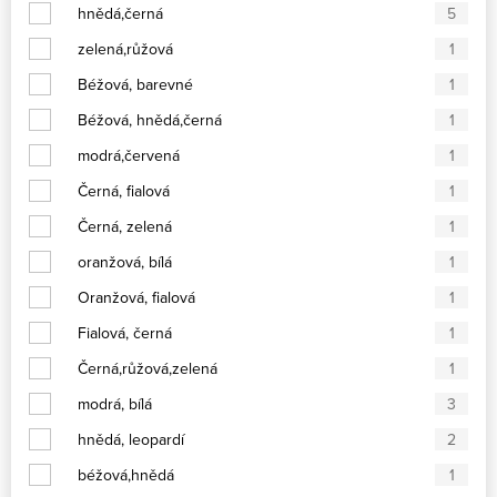
hnědá,černá
5
zelená,růžová
1
Béžová, barevné
1
Béžová, hnědá,černá
1
modrá,červená
1
Černá, fialová
1
Černá, zelená
1
oranžová, bílá
1
Oranžová, fialová
1
Fialová, černá
1
Černá,růžová,zelená
1
modrá, bílá
3
hnědá, leopardí
2
béžová,hnědá
1