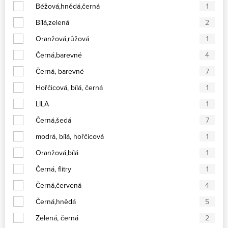
Béžová,hnědá,černá
1
Bílá,zelená
2
Oranžová,růžová
1
Černá,barevné
4
Černá, barevné
7
Hořčicová, bílá, černá
1
LILA
1
Černá,šedá
7
modrá, bílá, hořčicová
1
Oranžová,bílá
1
Černá, flitry
1
Černá,červená
4
Černá,hnědá
5
Zelená, černá
2