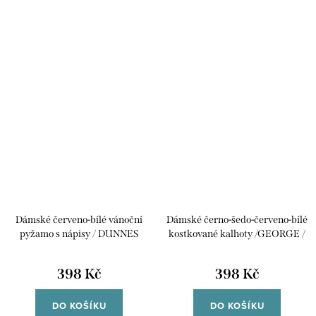
Dámské červeno-bílé vánoční
Dámské černo-šedo-červeno-bílé
pyžamo s nápisy / DUNNES
kostkované kalhoty /GEORGE /
STORE / XXL (44/46) / UK 16/18
XXXL (50) / UK 22 / ANGLIE
ANGLIE
398 Kč
398 Kč
DO KOŠÍKU
DO KOŠÍKU