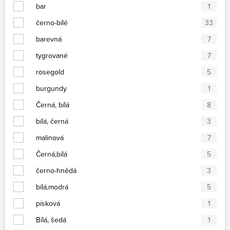
bar
1
černo-bílé
33
barevná
7
tygrované
7
rosegold
5
burgundy
1
Černá, bílá
8
bílá, černá
3
malinová
7
Černá,bílá
5
černo-hnědá
3
bílá,modrá
5
písková
1
Bílá, šedá
1