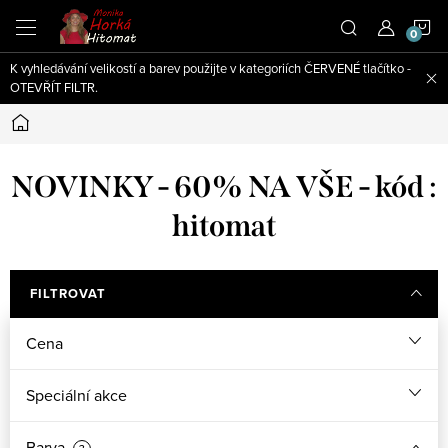
Přejít
N
na
obsah
K vyhledávání velikostí a barev použijte v kategoriích ČERVENÉ tlačítko -
K
OTEVŘÍT FILTR.
Domů
NOVINKY - 60% NA VŠE - kód :
hitomat
FILTROVAT
Cena
Speciální akce
Barva