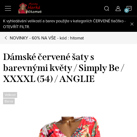
Přejít
N
na
obsah
K vyhledávání velikostí a barev použijte v kategoriích ČERVENÉ tlačítko -
K
OTEVŘÍT FILTR.
NOVINKY - 60% NA VŠE - kód : hitomat
Dámské červené šaty s
barevnými květy / Simply Be /
XXXXL (54) / ANGLIE
Velikost
Barva