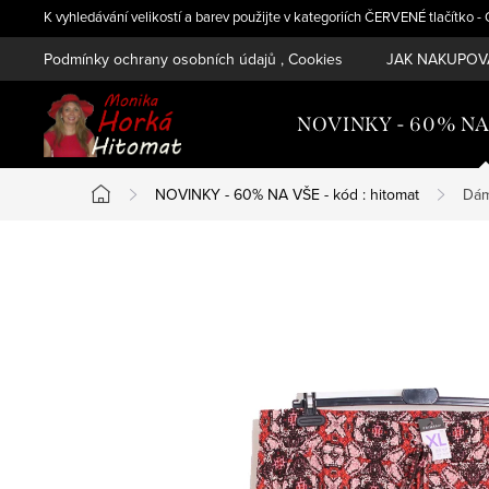
Přejít
K vyhledávání velikostí a barev použijte v kategoriích ČERVENÉ tlačítko 
na
Podmínky ochrany osobních údajů , Cookies
JAK NAKUPOVA
obsah
NOVINKY - 60% NA V
NOVINKY - 60% NA VŠE - kód : hitomat
Dám
Domů