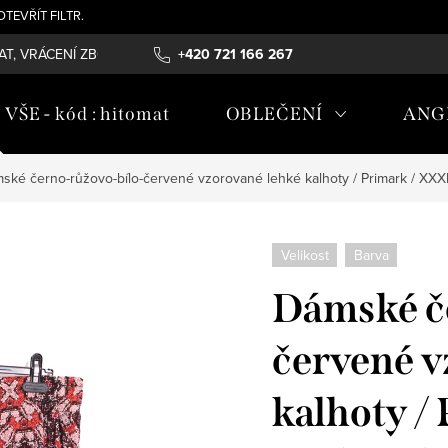
- OTEVŘÍT FILTR.
T, VRÁCENÍ ZBOŽÍ , REKLAMAČNÍ ŘÁD, ÚDRŽBA MATERIÁLŮ
+420 721 166 267
OB
ŠE - kód : hitomat
OBLEČENÍ
ANG
ské černo-růžovo-bílo-červené vzorované lehké kalhoty / Primark / XXX
Velikost
Barva
Dámské č
červené v
kalhoty /