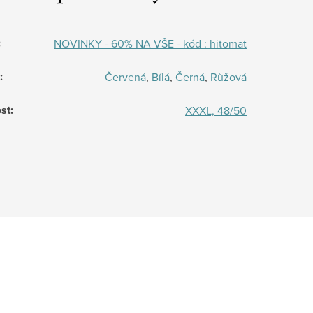
:
NOVINKY - 60% NA VŠE - kód : hitomat
:
Červená
,
Bílá
,
Černá
,
Růžová
st
:
XXXL, 48/50