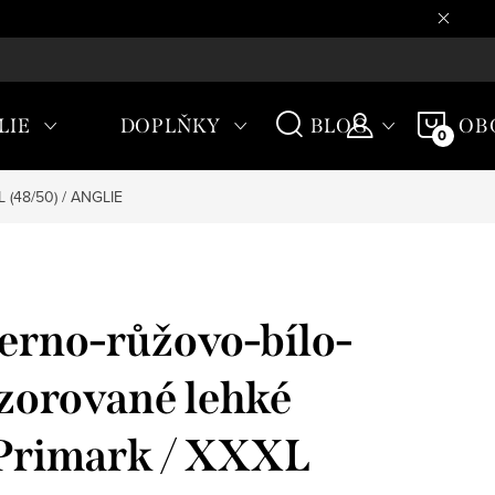
CHODNÍ PODMÍNKY
NÁKU
LIE
DOPLŇKY
BLOG
OB
KOŠÍ
L (48/50) / ANGLIE
erno-růžovo-bílo-
zorované lehké
 Primark / XXXL