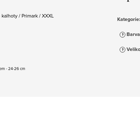
kalhoty / Primark / XXXL
Kategorie
Barva
?
Veliko
?
 lem - 24-26 cm