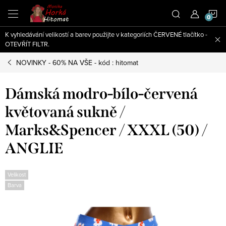
Přejít
N
na
obsah
K vyhledávání velikostí a barev použijte v kategoriích ČERVENÉ tlačítko -
K
OTEVŘÍT FILTR.
NOVINKY - 60% NA VŠE - kód : hitomat
Dámská modro-bílo-červená
květovaná sukně /
Marks&Spencer / XXXL (50) /
ANGLIE
Velikost
Barva