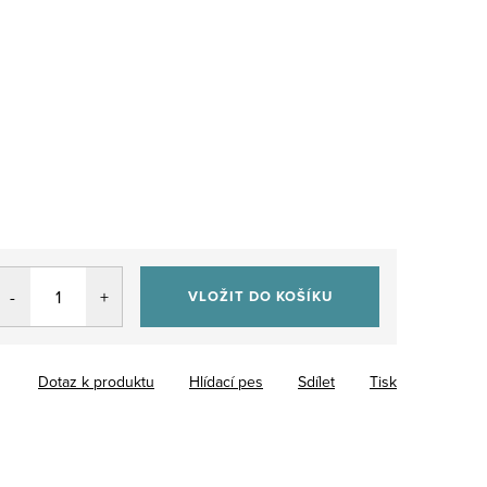
VLOŽIT DO KOŠÍKU
Dotaz k produktu
Hlídací pes
Sdílet
Tisk