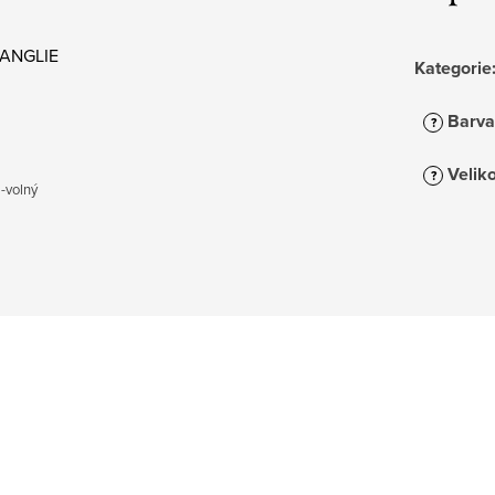
/ ANGLIE
Kategorie
Barva
?
Veliko
?
 -volný