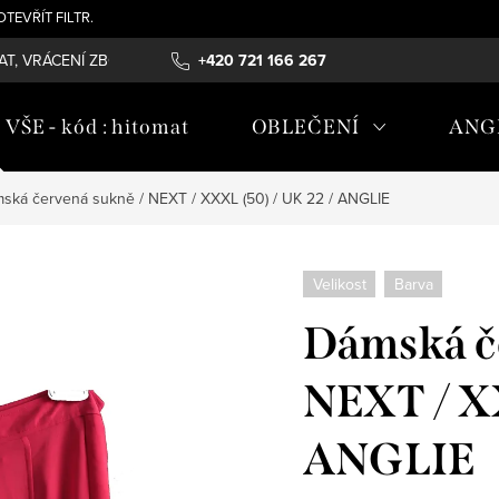
- OTEVŘÍT FILTR.
T, VRÁCENÍ ZBOŽÍ , REKLAMAČNÍ ŘÁD, ÚDRŽBA MATERIÁLŮ
+420 721 166 267
OB
ŠE - kód : hitomat
OBLEČENÍ
ANG
ská červená sukně / NEXT / XXXL (50) / UK 22 / ANGLIE
Velikost
Barva
Dámská č
NEXT / XX
ANGLIE