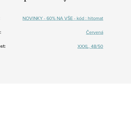
:
NOVINKY - 60% NA VŠE - kód : hitomat
:
Červená
st
:
XXXL, 48/50