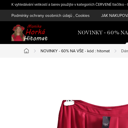
Přejít
K vyhledávání velikostí a barev použijte v kategoriích ČERVENÉ tlačítko 
na
Podmínky ochrany osobních údajů , Cookies
JAK NAKUPOVA
obsah
NOVINKY - 60% NA V
NOVINKY - 60% NA VŠE - kód : hitomat
Dám
Domů