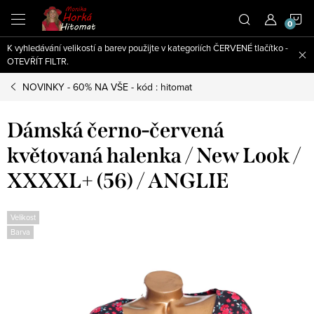
Přejít
N
na
obsah
K vyhledávání velikostí a barev použijte v kategoriích ČERVENÉ tlačítko -
K
OTEVŘÍT FILTR.
NOVINKY - 60% NA VŠE - kód : hitomat
Dámská černo-červená
květovaná halenka / New Look /
XXXXL+ (56) / ANGLIE
Velikost
Barva