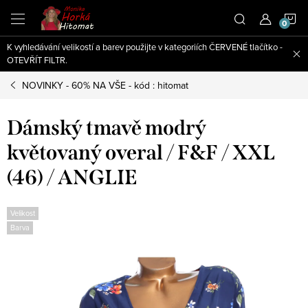
Přejít
N
na
obsah
K vyhledávání velikostí a barev použijte v kategoriích ČERVENÉ tlačítko -
K
OTEVŘÍT FILTR.
NOVINKY - 60% NA VŠE - kód : hitomat
Dámský tmavě modrý
květovaný overal / F&F / XXL
(46) / ANGLIE
Velikost
Barva