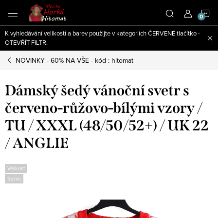
Přejít
N
na
obsah
K vyhledávání velikostí a barev použijte v kategoriích ČERVENÉ tlačítko -
K
OTEVŘÍT FILTR.
NOVINKY - 60% NA VŠE - kód : hitomat
Dámský šedý vánoční svetr s
červeno-růžovo-bílými vzory /
TU / XXXL (48/50/52+) / UK 22
/ ANGLIE
Velikost
Barva