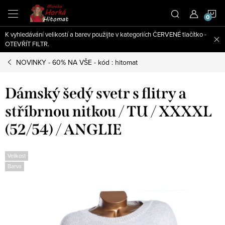
Přejít
N
na
obsah
K vyhledávání velikostí a barev použijte v kategoriích ČERVENÉ tlačítko -
K
OTEVŘÍT FILTR.
NOVINKY - 60% NA VŠE - kód : hitomat
Dámský šedý svetr s flitry a
stříbrnou nitkou / TU / XXXXL
(52/54) / ANGLIE
Velikost
Barva