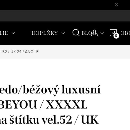
CHODNÍ PODMÍNKY
NÁKU
LIE
DOPLŇKY
BLOG
OB
KOŠÍ
l.52 / UK 24 / ANGLIE
edo/béžový luxusní
/ BEYOU / XXXXL
na štítku vel.52 / UK