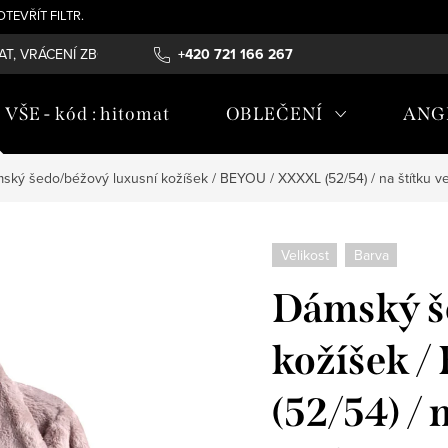
- OTEVŘÍT FILTR.
T, VRÁCENÍ ZBOŽÍ , REKLAMAČNÍ ŘÁD, ÚDRŽBA MATERIÁLŮ
+420 721 166 267
OB
ŠE - kód : hitomat
OBLEČENÍ
ANG
ský šedo/béžový luxusní kožíšek / BEYOU / XXXXL (52/54) / na štítku ve
Velikost
Barva
Dámský š
kožíšek 
(52/54) / 