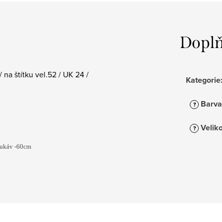
Doplň
na štítku vel.52 / UK 24 /
Kategorie
Barva
?
Veliko
?
 rukáv -60cm