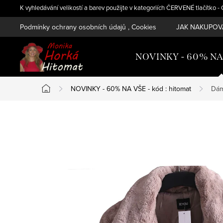
Přejít
K vyhledávání velikostí a barev použijte v kategoriích ČERVENÉ tlačítko 
na
Podmínky ochrany osobních údajů , Cookies
JAK NAKUPOVA
obsah
NOVINKY - 60% NA V
NOVINKY - 60% NA VŠE - kód : hitomat
Dám
Domů