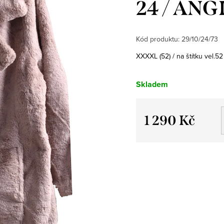
24 / ANG
Kód produktu:
29/10/24/73
XXXXL (52) / na štítku vel.5
Skladem
1 290 Kč
Měrná
cena: