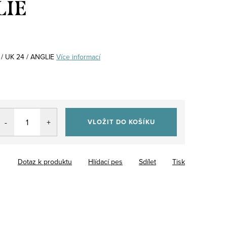
LIE
2 / UK 24 / ANGLIE
Více informací
VLOŽIT DO KOŠÍKU
Dotaz k produktu
Hlídací pes
Sdílet
Tisk