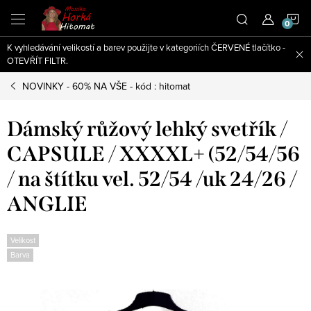
Přejít
N
na
obsah
K vyhledávání velikostí a barev použijte v kategoriích ČERVENÉ tlačítko -
K
OTEVŘÍT FILTR.
NOVINKY - 60% NA VŠE - kód : hitomat
Dámský růžový lehký svetřík /
CAPSULE / XXXXL+ (52/54/56
/ na štítku vel. 52/54 /uk 24/26 /
ANGLIE
Velikost
Barva