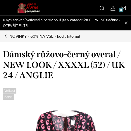
Přejít
N
na
obsah
K vyhledávání velikostí a barev použijte v kategoriích ČERVENÉ tlačítko -
K
OTEVŘÍT FILTR.
NOVINKY - 60% NA VŠE - kód : hitomat
Dámský růžovo-černý overal /
NEW LOOK / XXXXL (52) / UK
24 / ANGLIE
Velikost
Barva