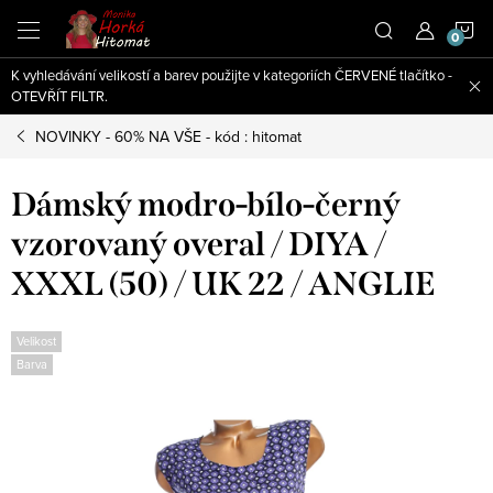
Přejít
N
na
obsah
K vyhledávání velikostí a barev použijte v kategoriích ČERVENÉ tlačítko -
K
OTEVŘÍT FILTR.
NOVINKY - 60% NA VŠE - kód : hitomat
Dámský modro-bílo-černý
vzorovaný overal / DIYA /
XXXL (50) / UK 22 / ANGLIE
Velikost
Barva