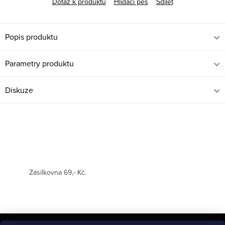
Dotaz k produktu
Hlídací pes
Sdílet
Popis produktu
Parametry produktu
Diskuze
Zásilkovna 69,- Kč.
Z