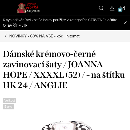
Přejít
N
na
obsah
K vyhledávání velikostí a barev použijte v kategoriích ČERVENÉ tlačítko -
K
OTEVŘÍT FILTR.
NOVINKY - 60% NA VŠE - kód : hitomat
Dámské krémovo-černé
zavinovací šaty / JOANNA
HOPE / XXXXL (52) / - na štítku
UK 24 / ANGLIE
Velikost
Barva