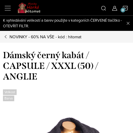
Přejít
N
na
obsah
K vyhledávání velikostí a barev použijte v kategoriích ČERVENÉ tlačítko -
K
OTEVŘÍT FILTR.
NOVINKY - 60% NA VŠE - kód : hitomat
Dámský černý kabát /
CAPSULE / XXXL (50) /
ANGLIE
Velikost
Barva