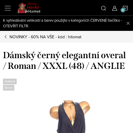
Přejít
N
na
obsah
K vyhledávání velikostí a barev použijte v kategoriích ČERVENÉ tlačítko -
K
OTEVŘÍT FILTR.
NOVINKY - 60% NA VŠE - kód : hitomat
Dámský černý elegantní overal
/ Roman / XXXL (48) / ANGLIE
Velikost
Barva