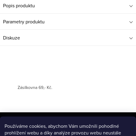
Popis produktu
Parametry produktu
Diskuze
Zásilkovna 69,- Kč.
Z
á
Používáme cookies, abychom Vám umožnili pohodlné
BLOG
prohlížení webu a díky analýze provozu webu neustále