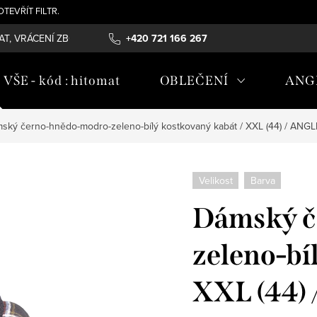
- OTEVŘÍT FILTR.
T, VRÁCENÍ ZBOŽÍ , REKLAMAČNÍ ŘÁD, ÚDRŽBA MATERIÁLŮ
+420 721 166 267
OB
ŠE - kód : hitomat
OBLEČENÍ
ANG
ský černo-hnědo-modro-zeleno-bílý kostkovaný kabát / XXL (44) / ANGL
Velikost
Barva
Dámský č
zeleno-bí
XXL (44)