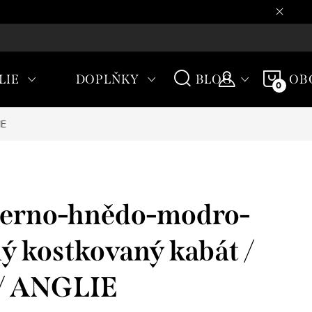
CHODNÍ PODMÍNKY
NÁKU
LIE
DOPLŇKY
BLOG
OB
KOŠÍ
IE
erno-hnědo-modro-
lý kostkovaný kabát /
 / ANGLIE