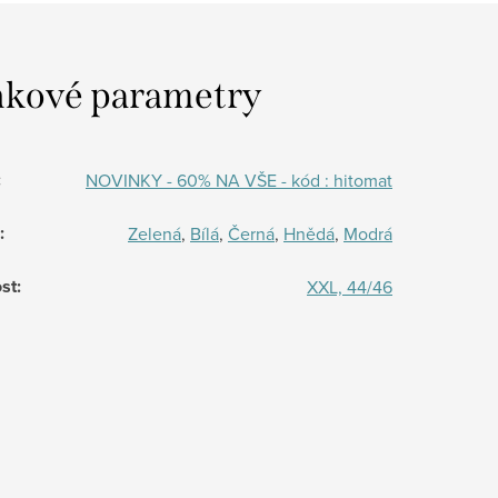
kové parametry
:
NOVINKY - 60% NA VŠE - kód : hitomat
:
Zelená
,
Bílá
,
Černá
,
Hnědá
,
Modrá
st
:
XXL, 44/46