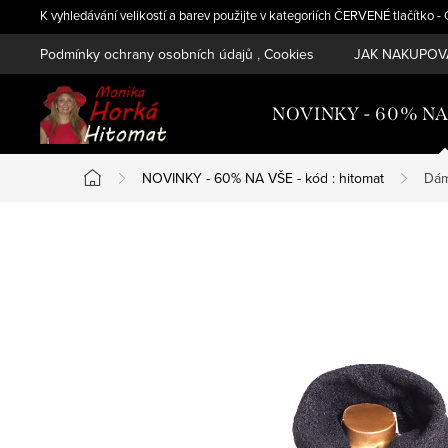
Přejít
K vyhledávání velikostí a barev použijte v kategoriích ČERVENÉ tlačítko 
na
Podmínky ochrany osobních údajů , Cookies
JAK NAKUPOVA
obsah
NOVINKY - 60% NA V
NOVINKY - 60% NA VŠE - kód : hitomat
Dám
Domů