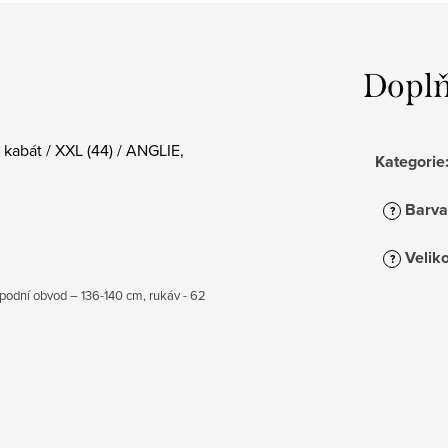
Doplň
abát / XXL (44) / ANGLIE,
Kategorie
Barva
?
Veliko
?
 spodní obvod – 136-140 cm, rukáv - 62