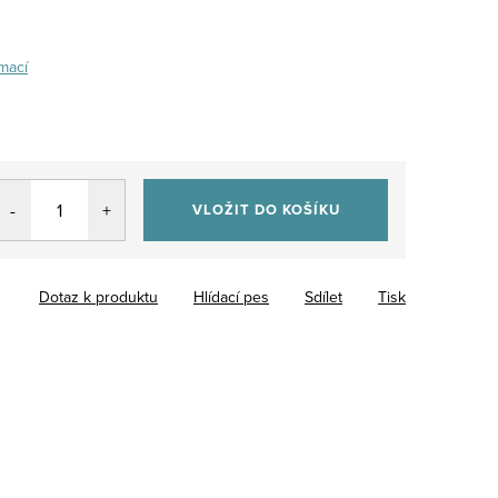
rmací
VLOŽIT DO KOŠÍKU
Dotaz k produktu
Hlídací pes
Sdílet
Tisk