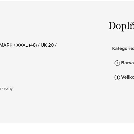
Doplň
MARK / XXXL (48) / UK 20 /
Kategorie
Barva
?
Veliko
?
 - volný