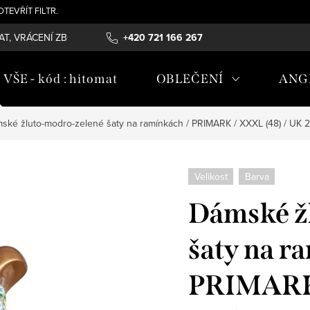
- OTEVŘÍT FILTR.
T, VRÁCENÍ ZBOŽÍ , REKLAMAČNÍ ŘÁD, ÚDRŽBA MATERIÁLŮ
+420 721 166 267
OB
ŠE - kód : hitomat
OBLEČENÍ
ANG
ské žluto-modro-zelené šaty na ramínkách / PRIMARK / XXXL (48) / UK 
Velikost
Barva
Dámské ž
šaty na r
PRIMARK 