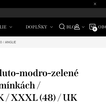
CHODNÍ PODMÍNKY
NÁKU
LIE
DOPLŇKY
BLOG
OB
KOŠÍ
20 / ANGLIE
luto-modro-zelené
amínkách /
/ XXXL (48) / UK