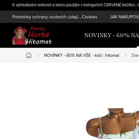
Přejít
K vyhledávání velikostí a barev použijte v kategoriích ČERVENÉ tlačítko 
na
Podmínky ochrany osobních údajů , Cookies
JAK NAKUPOVA
obsah
NOVINKY - 60% NA V
NOVINKY - 60% NA VŠE - kód : hitomat
Dám
Domů