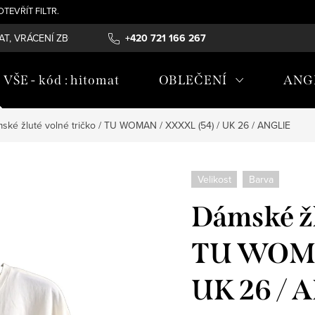
- OTEVŘÍT FILTR.
T, VRÁCENÍ ZBOŽÍ , REKLAMAČNÍ ŘÁD, ÚDRŽBA MATERIÁLŮ
+420 721 166 267
OB
ŠE - kód : hitomat
OBLEČENÍ
ANG
ské žluté volné tričko / TU WOMAN / XXXXL (54) / UK 26 / ANGLIE
Velikost
Barva
Dámské žl
TU WOMA
UK 26 / 