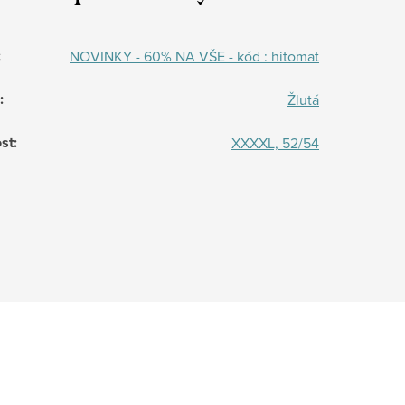
:
NOVINKY - 60% NA VŠE - kód : hitomat
:
Žlutá
st
:
XXXXL, 52/54