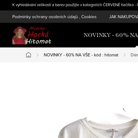
Přejít
K vyhledávání velikostí a barev použijte v kategoriích ČERVENÉ tlačítko 
na
Podmínky ochrany osobních údajů , Cookies
JAK NAKUPOVA
obsah
NOVINKY - 60% NA V
NOVINKY - 60% NA VŠE - kód : hitomat
Dám
Domů