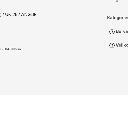
) / UK 26 / ANGLIE
Kategorie
Barva
?
Veliko
?
em -184-188cm