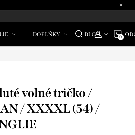
CHODNÍ PODMÍNKY
NÁKU
LIE
DOPLŇKY
BLOG
OB
KOŠÍ
uté volné tričko /
N / XXXXL (54) /
ANGLIE