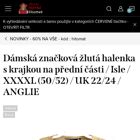
Přejít
N
na
obsah
K vyhledávání velikostí a barev použijte v kategoriích ČERVENÉ tlačítko -
K
OTEVŘÍT FILTR.
NOVINKY - 60% NA VŠE - kód : hitomat
Dámská značková žlutá halenka
s krajkou na přední části / Isle /
XXXXL (50/52) / UK 22/24 /
ANGLIE
Velikost
Barva