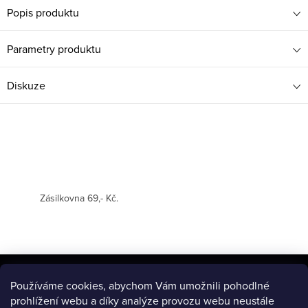
Popis produktu
Parametry produktu
Diskuze
Zásilkovna 69,- Kč.
Z
á
Používáme cookies, abychom Vám umožnili pohodlné
BLOG
prohlížení webu a díky analýze provozu webu neustále