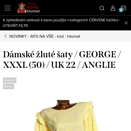
Přejít
N
na
obsah
K vyhledávání velikostí a barev použijte v kategoriích ČERVENÉ tlačítko -
K
OTEVŘÍT FILTR.
NOVINKY - 60% NA VŠE - kód : hitomat
Dámské žluté šaty / GEORGE /
XXXL (50) / UK 22 / ANGLIE
Velikost
Barva