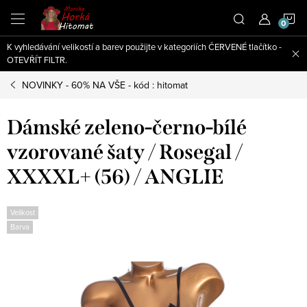
Přejít
N
na
obsah
K vyhledávání velikostí a barev použijte v kategoriích ČERVENÉ tlačítko -
K
OTEVŘÍT FILTR.
NOVINKY - 60% NA VŠE - kód : hitomat
Dámské zeleno-černo-bílé
vzorované šaty / Rosegal /
XXXXL+ (56) / ANGLIE
Velikost
Barva