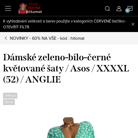
Přejít
N
na
obsah
K vyhledávání velikostí a barev použijte v kategoriích ČERVENÉ tlačítko -
K
OTEVŘÍT FILTR.
NOVINKY - 60% NA VŠE - kód : hitomat
Dámské zeleno-bílo-černé
květované šaty / Asos / XXXXL
(52) / ANGLIE
Velikost
Barva