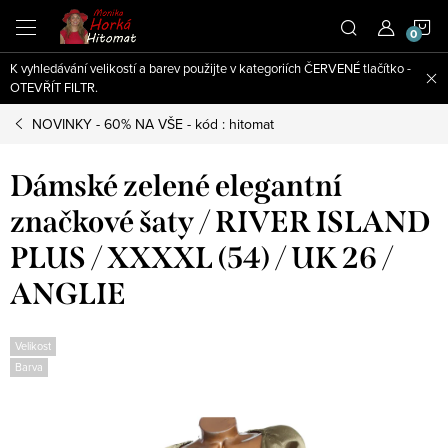
Přejít
N
na
obsah
K vyhledávání velikostí a barev použijte v kategoriích ČERVENÉ tlačítko -
K
OTEVŘÍT FILTR.
NOVINKY - 60% NA VŠE - kód : hitomat
Dámské zelené elegantní
značkové šaty / RIVER ISLAND
PLUS / XXXXL (54) / UK 26 /
ANGLIE
Velikost
Barva