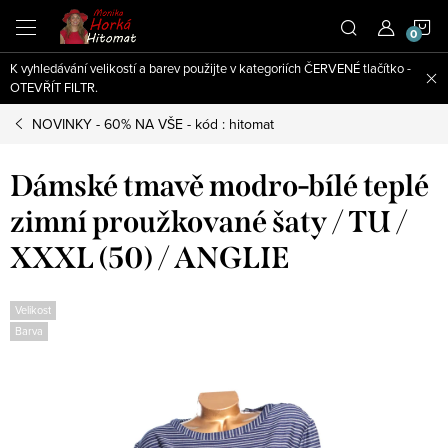
Přejít
N
na
obsah
K vyhledávání velikostí a barev použijte v kategoriích ČERVENÉ tlačítko -
K
OTEVŘÍT FILTR.
NOVINKY - 60% NA VŠE - kód : hitomat
Dámské tmavě modro-bílé teplé
zimní proužkované šaty / TU /
XXXL (50) / ANGLIE
Velikost
Barva