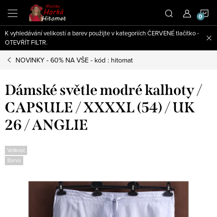
Přejít
N
na
obsah
K vyhledávání velikostí a barev použijte v kategoriích ČERVENÉ tlačítko -
K
OTEVŘÍT FILTR.
NOVINKY - 60% NA VŠE - kód : hitomat
Dámské světle modré kalhoty /
CAPSULE / XXXXL (54) / UK
26 / ANGLIE
Velikost
Barva