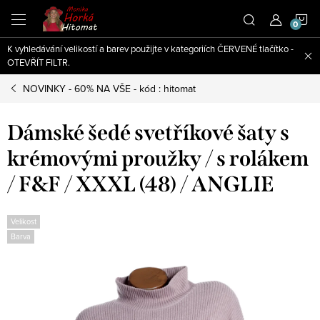
Přejít
N
na
obsah
K vyhledávání velikostí a barev použijte v kategoriích ČERVENÉ tlačítko -
K
OTEVŘÍT FILTR.
NOVINKY - 60% NA VŠE - kód : hitomat
Dámské šedé svetříkové šaty s
krémovými proužky / s rolákem
/ F&F / XXXL (48) / ANGLIE
Velikost
Barva