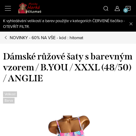
Přejít
N
na
obsah
K vyhledávání velikostí a barev použijte v kategoriích ČERVENÉ tlačítko -
K
OTEVŘÍT FILTR.
NOVINKY - 60% NA VŠE - kód : hitomat
Dámské růžové šaty s barevným
vzorem / B.YOU / XXXL (48/50)
/ ANGLIE
Velikost
Barva