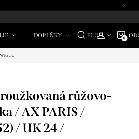
CHODNÍ PODMÍNKY
NÁKU
LIE
DOPLŇKY
BLOG
OB
KOŠÍ
 ANGLIE
roužkovaná růžovo-
nka / AX PARIS /
) / UK 24 /