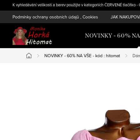
Přejít
K vyhledávání velikostí a barev použijte v kategoriích ČERVENÉ tlačítko 
na
Podmínky ochrany osobních údajů , Cookies
JAK NAKUPOVA
obsah
NOVINKY - 60% NA V
NOVINKY - 60% NA VŠE - kód : hitomat
Dám
Domů