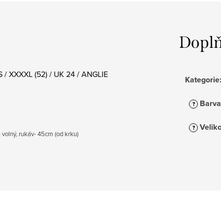
Doplň
 / XXXXL (52) / UK 24 / ANGLIE
Kategorie
Barva
?
Veliko
?
 volný, rukáv- 45cm (od krku)