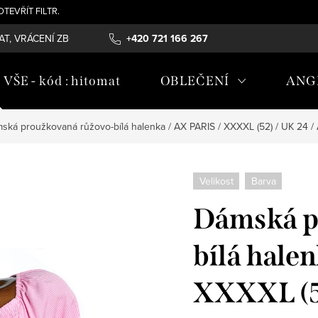
- OTEVŘÍT FILTR.
T, VRÁCENÍ ZBOŽÍ , REKLAMAČNÍ ŘÁD, ÚDRŽBA MATERIÁLŮ
+420 721 166 267
OB
ŠE - kód : hitomat
OBLEČENÍ
ANG
ská proužkovaná růžovo-bílá halenka / AX PARIS / XXXXL (52) / UK 24 /
Velikost
Barva
Dámská p
bílá hale
XXXXL (52