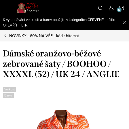
Přejít
N
na
obsah
K vyhledávání velikostí a barev použijte v kategoriích ČERVENÉ tlačítko -
K
OTEVŘÍT FILTR.
NOVINKY - 60% NA VŠE - kód : hitomat
Dámské oranžovo-béžové
zebrované šaty / BOOHOO /
XXXXL (52) / UK 24 / ANGLIE
Velikost
Barva