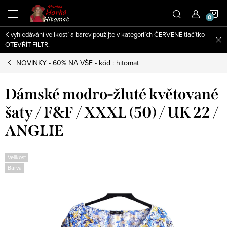
Přejít
N
na
obsah
K vyhledávání velikostí a barev použijte v kategoriích ČERVENÉ tlačítko -
K
OTEVŘÍT FILTR.
NOVINKY - 60% NA VŠE - kód : hitomat
Dámské modro-žluté květované
šaty / F&F / XXXL (50) / UK 22 /
ANGLIE
Velikost
Barva