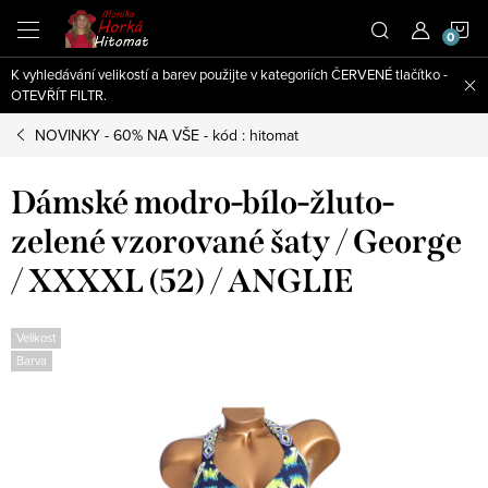
Přejít
N
na
obsah
K vyhledávání velikostí a barev použijte v kategoriích ČERVENÉ tlačítko -
K
OTEVŘÍT FILTR.
NOVINKY - 60% NA VŠE - kód : hitomat
Dámské modro-bílo-žluto-
zelené vzorované šaty / George
/ XXXXL (52) / ANGLIE
Velikost
Barva