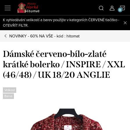
Přejít
N
na
obsah
K vyhledávání velikostí a barev použijte v kategoriích ČERVENÉ tlačítko -
K
OTEVŘÍT FILTR.
NOVINKY - 60% NA VŠE - kód : hitomat
Dámské červeno-bílo-zlaté
krátké bolerko / INSPIRE / XXL
(46/48) / UK 18/20 ANGLIE
Velikost
Barva