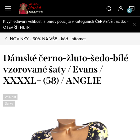
Přejít
N
na
obsah
K vyhledávání velikostí a barev použijte v kategoriích ČERVENÉ tlačítko -
K
OTEVŘÍT FILTR.
NOVINKY - 60% NA VŠE - kód : hitomat
Dámské černo-žluto-šedo-bílé
vzorované šaty / Evans /
XXXXL+ (58) / ANGLIE
Velikost
Barva