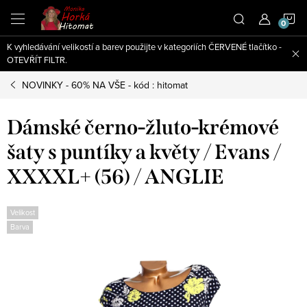
Přejít
N
na
obsah
K vyhledávání velikostí a barev použijte v kategoriích ČERVENÉ tlačítko -
K
OTEVŘÍT FILTR.
NOVINKY - 60% NA VŠE - kód : hitomat
Dámské černo-žluto-krémové
šaty s puntíky a květy / Evans /
XXXXL+ (56) / ANGLIE
Velikost
Barva