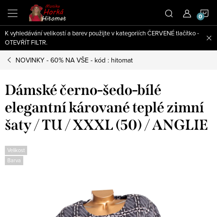
Přejít
N
na
obsah
K vyhledávání velikostí a barev použijte v kategoriích ČERVENÉ tlačítko -
K
OTEVŘÍT FILTR.
NOVINKY - 60% NA VŠE - kód : hitomat
Dámské černo-šedo-bílé
elegantní kárované teplé zimní
šaty / TU / XXXL (50) / ANGLIE
Velikost
Barva