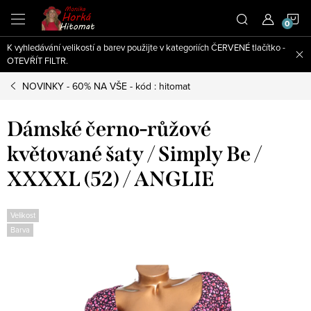
Přejít
N
na
obsah
K vyhledávání velikostí a barev použijte v kategoriích ČERVENÉ tlačítko -
K
OTEVŘÍT FILTR.
NOVINKY - 60% NA VŠE - kód : hitomat
Dámské černo-růžové
květované šaty / Simply Be /
XXXXL (52) / ANGLIE
Velikost
Barva