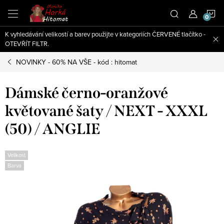
Přejít
N
na
obsah
K vyhledávání velikostí a barev použijte v kategoriích ČERVENÉ tlačítko -
K
OTEVŘÍT FILTR.
NOVINKY - 60% NA VŠE - kód : hitomat
Dámské černo-oranžové
květované šaty / NEXT - XXXL
(50) / ANGLIE
Velikost
Barva