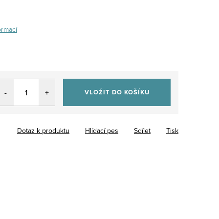
ormací
VLOŽIT DO KOŠÍKU
Dotaz k produktu
Hlídací pes
Sdílet
Tisk