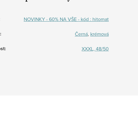
:
NOVINKY - 60% NA VŠE - kód : hitomat
:
Černá
,
krémová
st
:
XXXL, 48/50