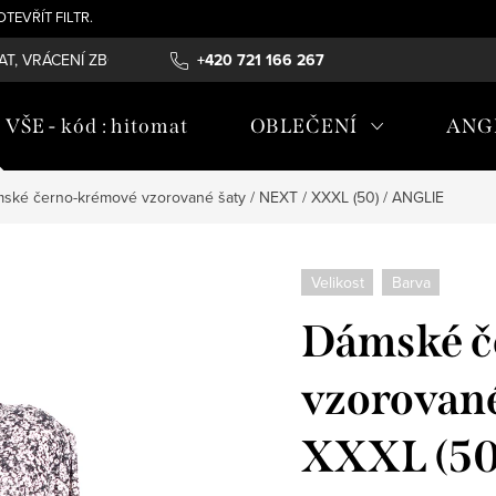
- OTEVŘÍT FILTR.
T, VRÁCENÍ ZBOŽÍ , REKLAMAČNÍ ŘÁD, ÚDRŽBA MATERIÁLŮ
+420 721 166 267
OB
ŠE - kód : hitomat
OBLEČENÍ
ANG
ské černo-krémové vzorované šaty / NEXT / XXXL (50) / ANGLIE
Velikost
Barva
Dámské č
vzorované
XXXL (50