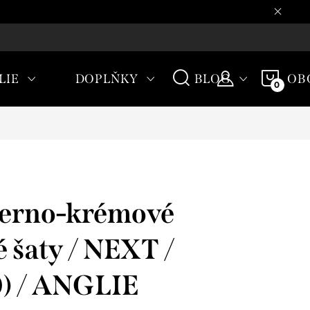
CHODNÍ PODMÍNKY
NÁKU
LIE
DOPLŇKY
BLOG
OB
KOŠÍ
erno-krémové
 šaty / NEXT /
) / ANGLIE