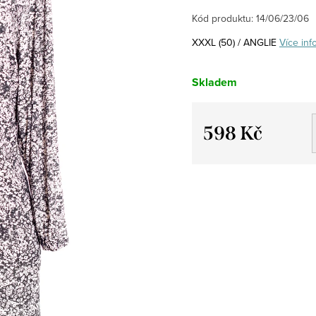
Kód produktu:
14/06/23/06
XXXL (50) / ANGLIE
Více inf
Skladem
598 Kč
Měrná
cena: