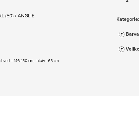
L (50) / ANGLIE
Kategorie
Barva
?
Veliko
?
 obvod – 146-150 cm, rukáv - 63 cm