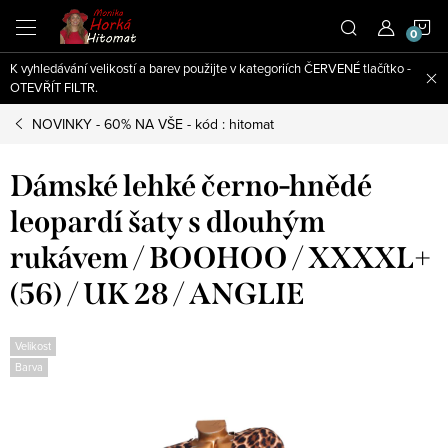
Přejít
N
na
obsah
K vyhledávání velikostí a barev použijte v kategoriích ČERVENÉ tlačítko -
K
OTEVŘÍT FILTR.
NOVINKY - 60% NA VŠE - kód : hitomat
Dámské lehké černo-hnědé
leopardí šaty s dlouhým
rukávem / BOOHOO / XXXXL+
(56) / UK 28 / ANGLIE
Velikost
Barva