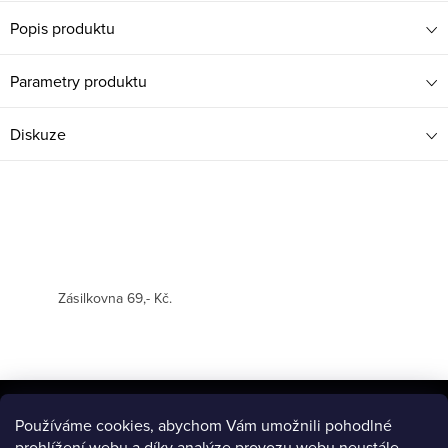
Popis produktu
Parametry produktu
Diskuze
Zásilkovna 69,- Kč.
Z
á
Používáme cookies, abychom Vám umožnili pohodlné
BLOG
prohlížení webu a díky analýze provozu webu neustále