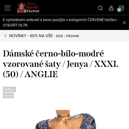
Přejít
N
na
obsah
K vyhledávání velikostí a barev použijte v kategoriích ČERVENÉ tlačítko -
K
OTEVŘÍT FILTR.
NOVINKY - 60% NA VŠE - kód : hitomat
Dámské černo-bílo-modré
vzorované šaty / Jenya / XXXL
(50) / ANGLIE
Velikost
Barva