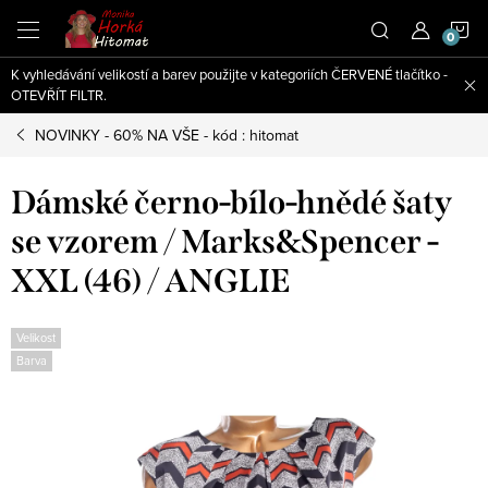
Přejít
N
na
obsah
K vyhledávání velikostí a barev použijte v kategoriích ČERVENÉ tlačítko -
K
OTEVŘÍT FILTR.
NOVINKY - 60% NA VŠE - kód : hitomat
Dámské černo-bílo-hnědé šaty
se vzorem / Marks&Spencer -
XXL (46) / ANGLIE
Velikost
Barva