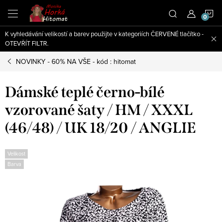
Přejít
N
na
obsah
K vyhledávání velikostí a barev použijte v kategoriích ČERVENÉ tlačítko -
K
OTEVŘÍT FILTR.
NOVINKY - 60% NA VŠE - kód : hitomat
Dámské teplé černo-bílé
vzorované šaty / HM / XXXL
(46/48) / UK 18/20 / ANGLIE
Velikost
Barva