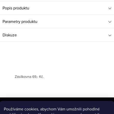
Popis produktu
Parametry produktu
Diskuze
Zásilkovna 69,- Kč.
Z
á
Používáme cookies, abychom Vám umožnili pohodlné
BLOG