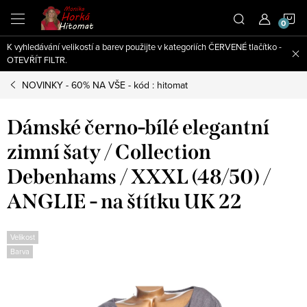
Přejít
N
na
obsah
K vyhledávání velikostí a barev použijte v kategoriích ČERVENÉ tlačítko -
K
OTEVŘÍT FILTR.
NOVINKY - 60% NA VŠE - kód : hitomat
Dámské černo-bílé elegantní
zimní šaty / Collection
Debenhams / XXXL (48/50) /
ANGLIE - na štítku UK 22
Velikost
Barva