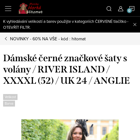
Přejít
N
na
obsah
K vyhledávání velikostí a barev použijte v kategoriích ČERVENÉ tlačítko -
K
OTEVŘÍT FILTR.
NOVINKY - 60% NA VŠE - kód : hitomat
Dámské černé značkové šaty s
volány / RIVER ISLAND /
XXXXL (52) / UK 24 / ANGLIE
Velikost
Barva